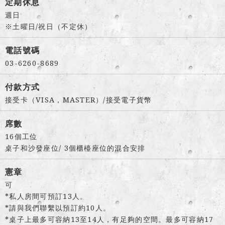
定期休息
週日
※土曜日/祝日（不定休）
電話號碼
03-6260-8689
付款方式
接受卡（VISA，MASTER）/接受電子貨幣
席數
16個工位
桌子和沙發座位/ 3個櫃檯座位的混合安排
憲章
可
*私人房間可預訂13人。
*請與我們聯繫以預訂約10人。
*桌子上最多可容納13至14人，有足夠的空間。最多可容納17