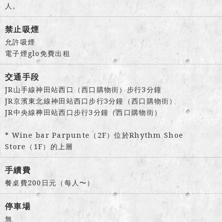
人。
禁止吸煙
允許吸煙
電子煙glo免費出租
交通手段
JR山手線神田站西口（西口購物街）步行3分鐘
JR京濱東北線神田站西口步行3分鐘（西口購物街）
JR中央線神田站西口步行3分鐘（西口購物街）
* Wine bar Parpunte（2F）位於Rhythm Shoe
Store（1F）的上層
手續費
餐桌費200日元（每人〜）
停車場
無